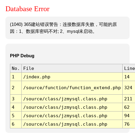
Database Error
(1040) 365建站错误警告：连接数据库失败，可能的原
因：1、数据库密码不对; 2、mysql未启动。
PHP Debug
No.
File
Line
1
/index.php
14
2
/source/function/function_extend.php
324
3
/source/class/jzmysql.class.php
211
4
/source/class/jzmysql.class.php
62
5
/source/class/jzmysql.class.php
94
6
/source/class/jzmysql.class.php
76