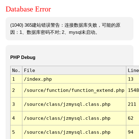
Database Error
(1040) 365建站错误警告：连接数据库失败，可能的原
因：1、数据库密码不对; 2、mysql未启动。
PHP Debug
No.
File
Line
1
/index.php
13
2
/source/function/function_extend.php
1548
3
/source/class/jzmysql.class.php
211
4
/source/class/jzmysql.class.php
62
5
/source/class/jzmysql.class.php
94