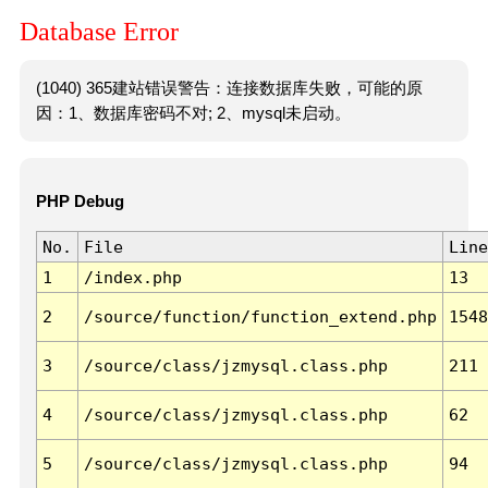
Database Error
(1040) 365建站错误警告：连接数据库失败，可能的原
因：1、数据库密码不对; 2、mysql未启动。
PHP Debug
No.
File
Line
1
/index.php
13
2
/source/function/function_extend.php
1548
3
/source/class/jzmysql.class.php
211
4
/source/class/jzmysql.class.php
62
5
/source/class/jzmysql.class.php
94