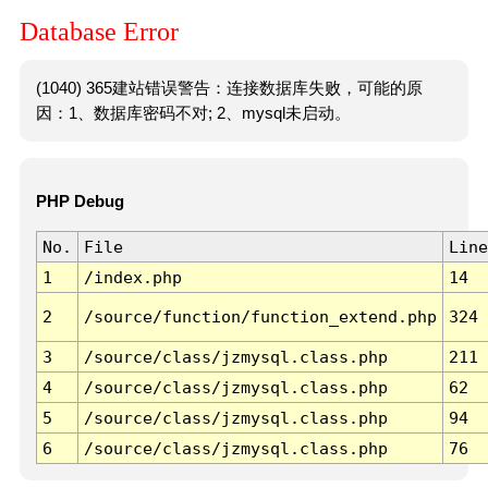
Database Error
(1040) 365建站错误警告：连接数据库失败，可能的原
因：1、数据库密码不对; 2、mysql未启动。
PHP Debug
No.
File
Line
1
/index.php
14
2
/source/function/function_extend.php
324
3
/source/class/jzmysql.class.php
211
4
/source/class/jzmysql.class.php
62
5
/source/class/jzmysql.class.php
94
6
/source/class/jzmysql.class.php
76