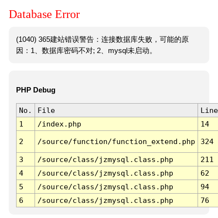
Database Error
(1040) 365建站错误警告：连接数据库失败，可能的原
因：1、数据库密码不对; 2、mysql未启动。
PHP Debug
No.
File
Line
1
/index.php
14
2
/source/function/function_extend.php
324
3
/source/class/jzmysql.class.php
211
4
/source/class/jzmysql.class.php
62
5
/source/class/jzmysql.class.php
94
6
/source/class/jzmysql.class.php
76