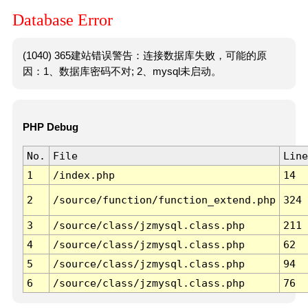
Database Error
(1040) 365建站错误警告：连接数据库失败，可能的原
因：1、数据库密码不对; 2、mysql未启动。
PHP Debug
No.
File
Line
1
/index.php
14
2
/source/function/function_extend.php
324
3
/source/class/jzmysql.class.php
211
4
/source/class/jzmysql.class.php
62
5
/source/class/jzmysql.class.php
94
6
/source/class/jzmysql.class.php
76