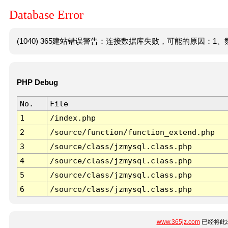
Database Error
(1040) 365建站错误警告：连接数据库失败，可能的原因：1、数
PHP Debug
No.
File
1
/index.php
2
/source/function/function_extend.php
3
/source/class/jzmysql.class.php
4
/source/class/jzmysql.class.php
5
/source/class/jzmysql.class.php
6
/source/class/jzmysql.class.php
www.365jz.com
已经将此