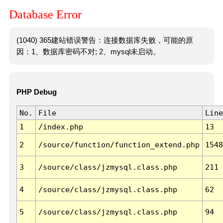
Database Error
(1040) 365建站错误警告：连接数据库失败，可能的原
因：1、数据库密码不对; 2、mysql未启动。
PHP Debug
No.
File
Line
1
/index.php
13
2
/source/function/function_extend.php
1548
3
/source/class/jzmysql.class.php
211
4
/source/class/jzmysql.class.php
62
5
/source/class/jzmysql.class.php
94