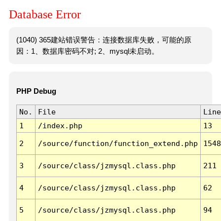
Database Error
(1040) 365建站错误警告：连接数据库失败，可能的原
因：1、数据库密码不对; 2、mysql未启动。
PHP Debug
No.
File
Line
1
/index.php
13
2
/source/function/function_extend.php
1548
3
/source/class/jzmysql.class.php
211
4
/source/class/jzmysql.class.php
62
5
/source/class/jzmysql.class.php
94