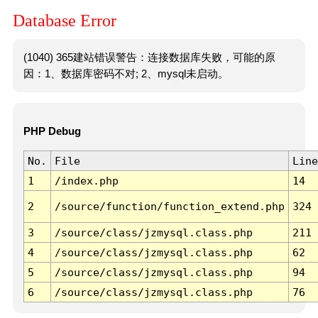
Database Error
(1040) 365建站错误警告：连接数据库失败，可能的原
因：1、数据库密码不对; 2、mysql未启动。
PHP Debug
No.
File
Line
1
/index.php
14
2
/source/function/function_extend.php
324
3
/source/class/jzmysql.class.php
211
4
/source/class/jzmysql.class.php
62
5
/source/class/jzmysql.class.php
94
6
/source/class/jzmysql.class.php
76