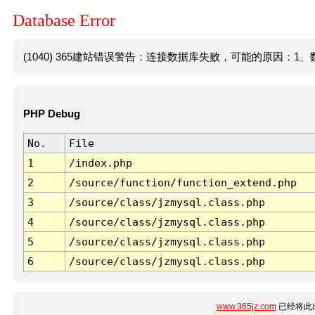
Database Error
(1040) 365建站错误警告：连接数据库失败，可能的原因：1、数
PHP Debug
No.
File
1
/index.php
2
/source/function/function_extend.php
3
/source/class/jzmysql.class.php
4
/source/class/jzmysql.class.php
5
/source/class/jzmysql.class.php
6
/source/class/jzmysql.class.php
www.365jz.com
已经将此