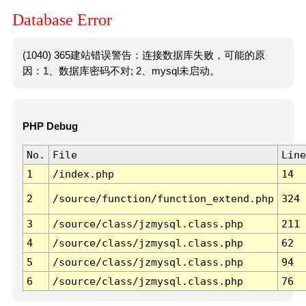
Database Error
(1040) 365建站错误警告：连接数据库失败，可能的原
因：1、数据库密码不对; 2、mysql未启动。
PHP Debug
No.
File
Line
1
/index.php
14
2
/source/function/function_extend.php
324
3
/source/class/jzmysql.class.php
211
4
/source/class/jzmysql.class.php
62
5
/source/class/jzmysql.class.php
94
6
/source/class/jzmysql.class.php
76