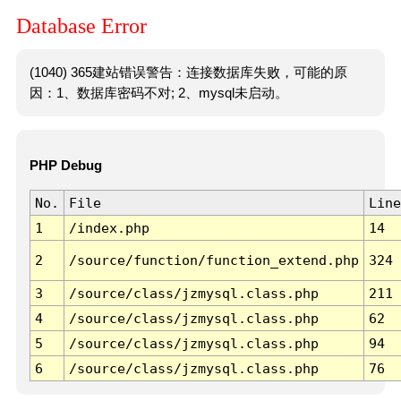
Database Error
(1040) 365建站错误警告：连接数据库失败，可能的原
因：1、数据库密码不对; 2、mysql未启动。
PHP Debug
No.
File
Line
1
/index.php
14
2
/source/function/function_extend.php
324
3
/source/class/jzmysql.class.php
211
4
/source/class/jzmysql.class.php
62
5
/source/class/jzmysql.class.php
94
6
/source/class/jzmysql.class.php
76