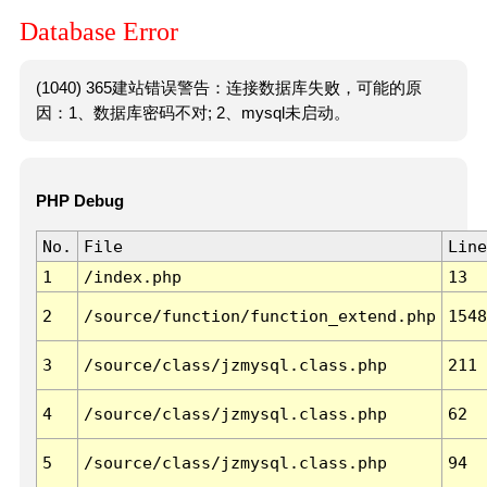
Database Error
(1040) 365建站错误警告：连接数据库失败，可能的原
因：1、数据库密码不对; 2、mysql未启动。
PHP Debug
No.
File
Line
1
/index.php
13
2
/source/function/function_extend.php
1548
3
/source/class/jzmysql.class.php
211
4
/source/class/jzmysql.class.php
62
5
/source/class/jzmysql.class.php
94