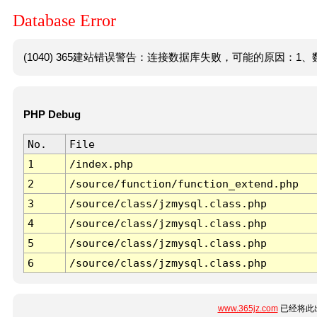
Database Error
(1040) 365建站错误警告：连接数据库失败，可能的原因：1、数
PHP Debug
No.
File
1
/index.php
2
/source/function/function_extend.php
3
/source/class/jzmysql.class.php
4
/source/class/jzmysql.class.php
5
/source/class/jzmysql.class.php
6
/source/class/jzmysql.class.php
www.365jz.com
已经将此