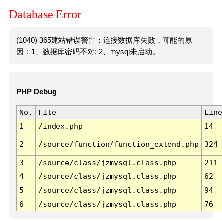
Database Error
(1040) 365建站错误警告：连接数据库失败，可能的原
因：1、数据库密码不对; 2、mysql未启动。
PHP Debug
No.
File
Line
1
/index.php
14
2
/source/function/function_extend.php
324
3
/source/class/jzmysql.class.php
211
4
/source/class/jzmysql.class.php
62
5
/source/class/jzmysql.class.php
94
6
/source/class/jzmysql.class.php
76